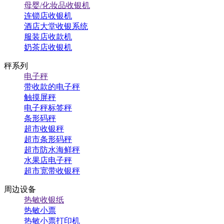
母婴/化妆品收银机
连锁店收银机
酒店大堂收银系统
服装店收款机
奶茶店收银机
秤系列
电子秤
带收款的电子秤
触摸屏秤
电子秤标签秤
条形码秤
超市收银秤
超市条形码秤
超市防水海鲜秤
水果店电子秤
超市宽带收银秤
周边设备
热敏收银纸
热敏小票
热敏小票打印机